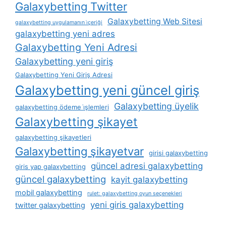
Galaxybetting Twitter
Galaxybetting Web Sitesi
galaxybetting uygulamanın i̇çeriği
galaxybetting yeni adres
Galaxybetting Yeni Adresi
Galaxybetting yeni giriş
Galaxybetting Yeni Giriş Adresi
Galaxybetting yeni güncel giriş
Galaxybetting üyelik
galaxybetting ödeme i̇şlemleri
Galaxybetting şikayet
galaxybetting şikayetleri
Galaxybetting şikayetvar
girisi galaxybetting
güncel adresi galaxybetting
giris yap galaxybetting
güncel galaxybetting
kayit galaxybetting
mobil galaxybetting
rulet: galaxybetting oyun seçenekleri
yeni giris galaxybetting
twitter galaxybetting