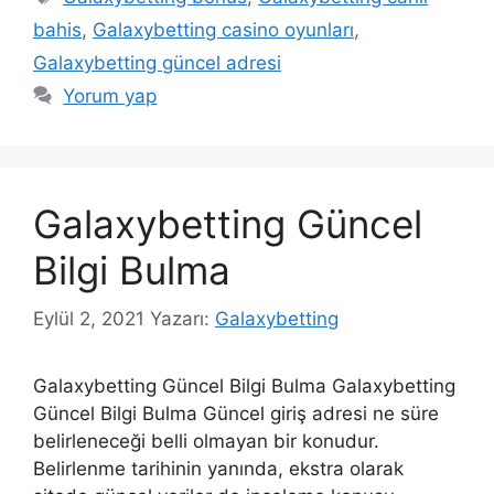
bahis
,
Galaxybetting casino oyunları
,
Galaxybetting güncel adresi
Yorum yap
Galaxybetting Güncel
Bilgi Bulma
Eylül 2, 2021
Yazarı:
Galaxybetting
Galaxybetting Güncel Bilgi Bulma Galaxybetting
Güncel Bilgi Bulma Güncel giriş adresi ne süre
belirleneceği belli olmayan bir konudur.
Belirlenme tarihinin yanında, ekstra olarak