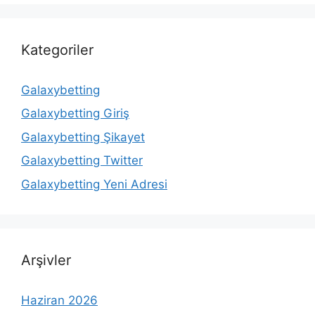
Kategoriler
Galaxybetting
Galaxybetting Giriş
Galaxybetting Şikayet
Galaxybetting Twitter
Galaxybetting Yeni Adresi
Arşivler
Haziran 2026